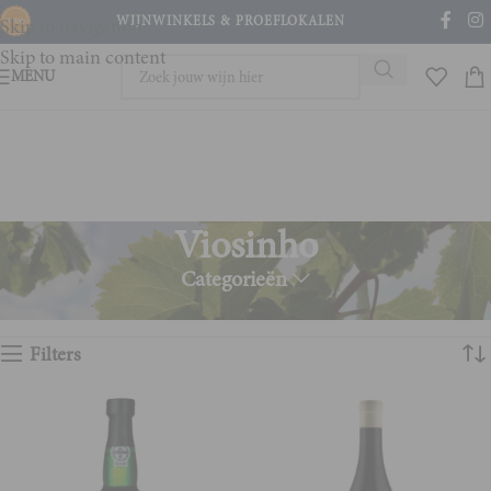
WIJNWINKELS & PROEFLOKALEN
Skip to navigation
Skip to main content
MENU
Viosinho
Categorieën
Home
Product Druivenras
Viosinho
Toont alle 3 resultaten
Filters