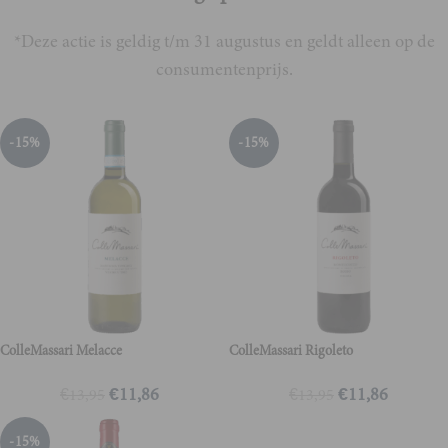
*Deze actie is geldig t/m 31 augustus en geldt alleen op de
consumentenprijs.
-15%
-15%
ColleMassari Melacce
ColleMassari Rigoleto
€
11,86
€
11,86
€
13,95
€
13,95
-15%