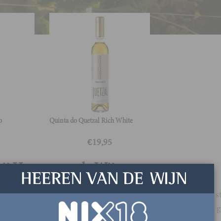
o
Quinta do Quetzal Rich White
€
19,95
bij Heeren van de Wijn
dig geselecteerde assortiment witte wijnen, van ultrafrisse, st
 ronde wijnen met een filmend karakter. Voor iedere smaak, 