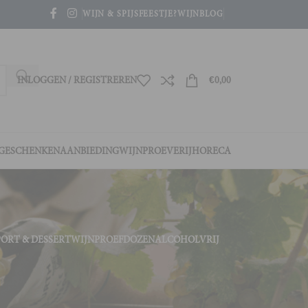
WIJN & SPIJS
FEESTJE?
WIJNBLOG
INLOGGEN / REGISTREREN
€
0,00
GESCHENKEN
AANBIEDING
WIJNPROEVERIJ
HORECA
PORT & DESSERTWIJN
PROEFDOZEN
ALCOHOLVRIJ
4
36