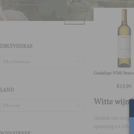
Prijs:
€10
—
€20
FILTER
DRUIVENRAS
Elke Druivenras
Guadalupe WMS Branc
€
13,95
LAND
Witte wijn 
Elke Land
Ontdek ons zorgvul
spanning en rijke,
WIJNSTREEK