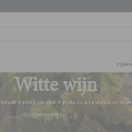
WIJNEN
Witte wijn
IJN
ROSÉ WIJN
MOUSSERENDE WIJN
BIOLOGISCHE WIJN
VEGAN WIJN
GESCHENKEN
OVERIG
Tonen
9
2