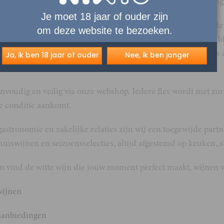
lijke favorieten tot bijzondere wijnen met finesse en diepgang
Je moet 18 jaar of ouder zijn
emaakt door het vruchtvlees vrijwel direct te scheiden van de
om deze website te bezoeken.
ks meespelen, kunnen witte wijnen ook worden gemaakt van bl
 vindt plaats in roestvrijstaal, houten vaten of amfora’s, som
Ja, ik ben 18 jaar of ouder
Nee, ik ben jonger
ijl geeft. Waar deze ook vandaan komt.
envoudig en veilig via onze webshop. Iedere fles wordt met zorg
e conditie aankomt.
astronomie en zakelijke relaties zijn wij een toegewijde part
huiswijnen en seizoensselecties, altijd afgestemd op keuken, st
en vind de witte wijn die jouw moment perfect maakt, wijnen vo
wijnen
 aanbiedingen