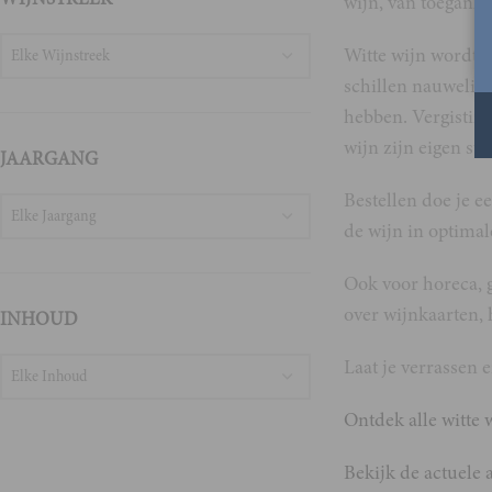
wijn, van toeganke
Witte wijn wordt g
Elke Wijnstreek
schillen nauwelij
hebben. Vergisting
wijn zijn eigen st
JAARGANG
Bestellen doe je e
Elke Jaargang
de wijn in optimal
Ook voor horeca, g
over wijnkaarten, 
INHOUD
Laat je verrassen 
Elke Inhoud
Ontdek alle witte 
Bekijk de actuele