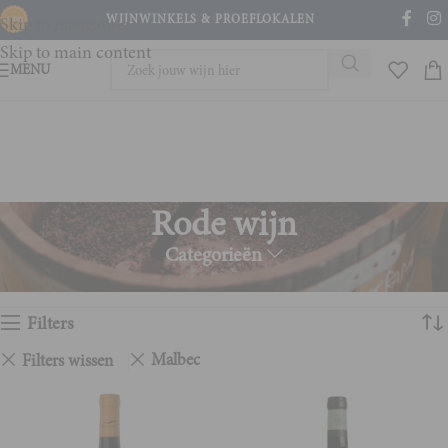
WIJNWINKELS & PROEFLOKALEN
Skip to navigation
Skip to main content
MENU
Rode wijn
Categorieën
Home
Rode wijn
Toont alle 2 resultaten
Filters
Malbec
Filters wissen