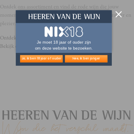
Ontdek ons assortiment en vind de rode wijn die jouw
moment onvergetelijk maakt, wijnen vol finesse, karakter en
plezier.
Ontdek alle rode wijnen
Je moet 18 jaar of ouder zijn
Bekijk de actuele aanbiedingen
om deze website te bezoeken.
Ja, ik ben 18 jaar of ouder
Nee, ik ben jonger