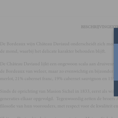
BESCHRIJVING
EXT
De Bordeaux wijn Château Daviaud onderscheidt zich meer door
de mond, waarbij het delicate karakter behouden blijft.
De Château Daviaud lijkt een ongewoon scala aan druivenrass
de Bordeaux van weleer, maar zo evenwichtig en bijzonder 
merlot, 21% cabernet franc, 19% cabernet sauvignon en 15% m
Sinds de oprichting van Masion Sichel in 1833, eerst als wijn-
generaties elkaar opgevolgd. Tegenwoordig zetten de broers A
filosofie van hun voorouders, met respect voor de kwaliteit e