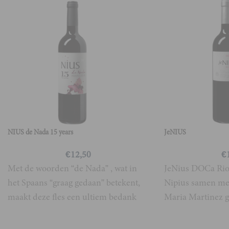
NIUS de Nada 15 years
JeNIUS
€
12,50
€
Met de woorden “de Nada” , wat in
JeNius DOCa Rioj
het Spaans “graag gedaan” betekent,
Nipius samen me
maakt deze fles een ultiem bedank
Maria Martinez g
cadeau!
druiven van 45 j