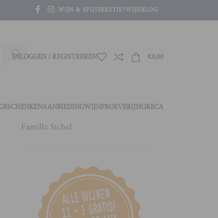
WIJN & SPIJS
FEESTJE?
WIJNBLOG
INLOGGEN / REGISTREREN
€
0,00
GESCHENKEN
AANBIEDING
WIJNPROEVERIJ
HORECA
Famille Sichel
k