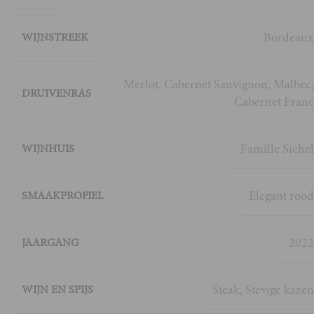
Bordeau
WIJNSTREEK
Merlot
,
Cabernet Sauvignon
,
Malbec
DRUIVENRAS
Cabernet Fran
Famille Siche
WIJNHUIS
Elegant roo
SMAAKPROFIEL
202
JAARGANG
Steak
,
Stevige kaze
WIJN EN SPIJS