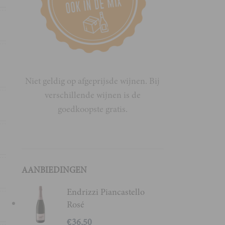
x
,
c
Niet geldig op afgeprijsde wijnen. Bij
verschillende wijnen is de
l
goedkoopste gratis.
d
AANBIEDINGEN
2
Endrizzi Piancastello
Rosé
n
€
36,50