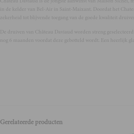
Château Daviaud is de jongste aanwinst van Maison Sichel, m
in de kelder van Bel-Air in Saint-Maixant. Doordat het Chate
zekerheid tot blijvende toegang van de goede kwaliteit druive
De druiven van Château Daviaud worden streng geselecteerd o
nog 6 maanden voordat deze gebotteld wordt. Een heerlijk gl
Gerelateerde producten