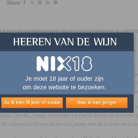
Share:
RA INFORMATIE
BEOORDELINGEN (0)
VERZENDING & LEVER
 zijn body dan door zijn structuur. De zachtheid van het frui
en te bevatten als AOC Bordeaux wijn, toch is dit niet zo. H
Je moet 18 jaar of ouder zijn
goed aangepast aan de veranderende klimaatomstandigheden. 
om deze website te bezoeken.
albec. Hierbij springen het deel cabernet franc en malbec e
Ja, ik ben 18 jaar of ouder
Nee, ik ben jonger
inkoopbedrijf, is het bovenal een familiebedrijf gebleven. Er h
llan, Charles, James, Benjamin en David Sichel de ontwikkeli
n de authenticiteit van de terroirs, maar met de kennis en tec