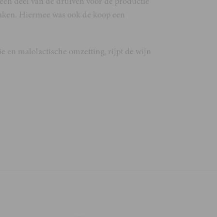
een deel van de druiven voor de productie
 raken. Hiermee was ook de koop een
 en malolactische omzetting, rijpt de wijn