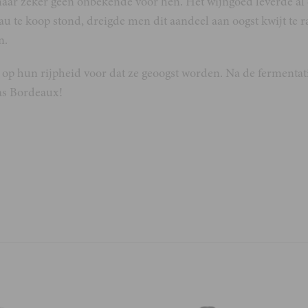
aar zeker geen onbekende voor hen. Het wijngoed leverde al 
au te koop stond, dreigde men dit aandeel aan oogst kwijt te
n.
p hun rijpheid voor dat ze geoogst worden. Na de fermentatie
as Bordeaux!