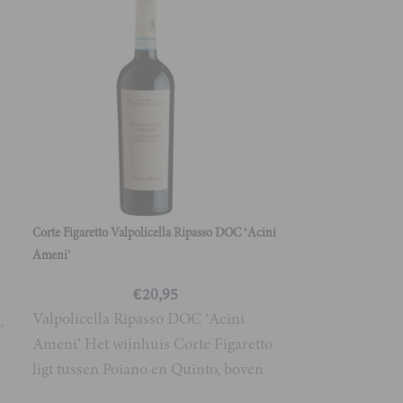
Tenuta Serpaia Ser
Deze karakterv
Toscaanse Ma
prachtige robi
glas, gevolgd 
aroma’s
Corte Figaretto Valpolicella Ripasso DOC ‘Acini
Ameni’
€
20,95
Valpolicella Ripasso DOC ‘Acini
.
Ameni’ Het wijnhuis Corte Figaretto
ligt tussen Poiano en Quinto, boven
de grote stad Verona. Het