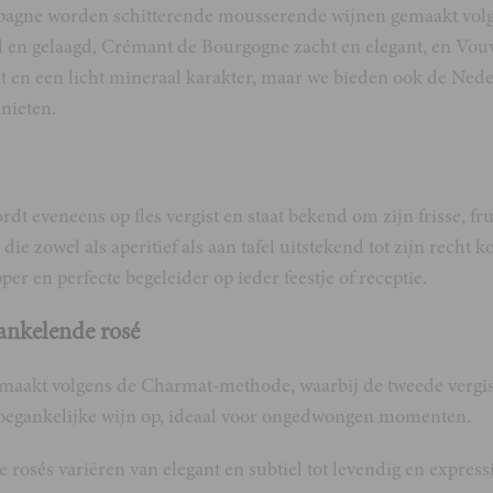
agne worden schitterende mousserende wijnen gemaakt volg
ijnd en gelaagd, Crémant de Bourgogne zacht en elegant, en Vou
it en een licht mineraal karakter, maar we bieden ook de Ne
nieten.
dt eveneens op fles vergist en staat bekend om zijn frisse, frui
ie zowel als aperitief als aan tafel uitstekend tot zijn recht 
er en perfecte begeleider op ieder feestje of receptie.
ankelende rosé
aakt volgens de Charmat-methode, waarbij de tweede vergisting
t toegankelijke wijn op, ideaal voor ongedwongen momenten.
osés variëren van elegant en subtiel tot levendig en expressie