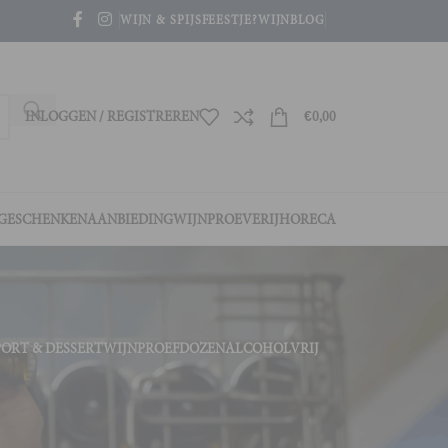
WIJN & SPIJS
FEESTJE?
WIJNBLOG
INLOGGEN / REGISTREREN
€
0,00
GESCHENKEN
AANBIEDING
WIJNPROEVERIJ
HORECA
PORT & DESSERTWIJN
PROEFDOZEN
ALCOHOLVRIJ
4
36