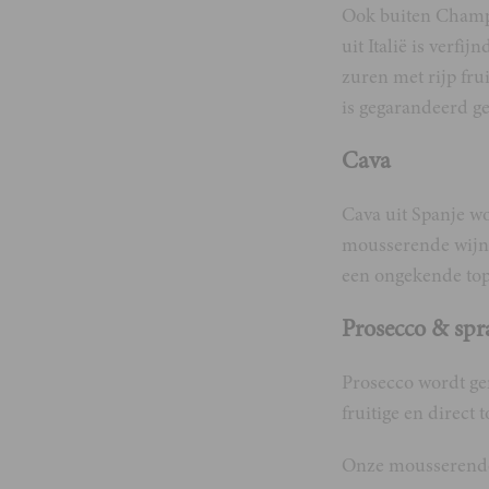
Ook buiten Champ
uit Italië is verf
zuren met rijp fru
is gegarandeerd ge
Cava
Cava uit Spanje wor
mousserende wijn d
een ongekende topp
Prosecco & spr
Prosecco wordt gem
fruitige en direc
Onze mousserende r