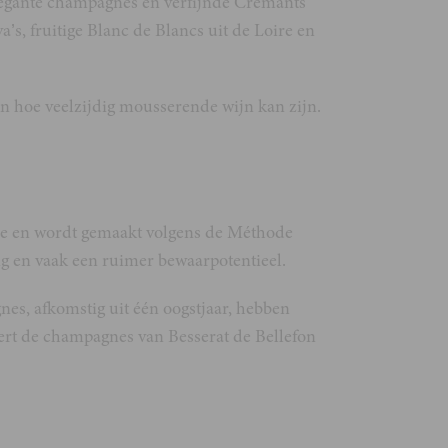
legante champagnes en verfijnde Crémants
’s, fruitige Blanc de Blancs uit de Loire en
zien hoe veelzijdig mousserende wijn kan zijn.
ne en wordt gemaakt volgens de Méthode
ang en vaak een ruimer bewaarpotentieel.
gnes, afkomstig uit één oogstjaar, hebben
eert de champagnes van Besserat de Bellefon