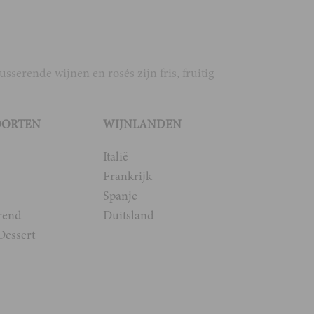
serende wijnen en rosés zijn fris, fruitig
OORTEN
WIJNLANDEN
Italië
Frankrijk
Spanje
rend
Duitsland
Dessert