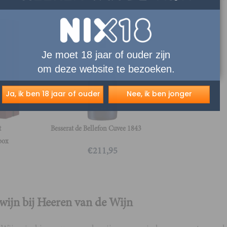
Je moet 18 jaar of ouder zijn
om deze website te bezoeken.
Ja, ik ben 18 jaar of ouder
Nee, ik ben jonger
t
Besserat de Bellefon Cuvee 1843
box
€
211,95
ijn bij Heeren van de Wijn