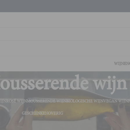
WIJNEN
ousserende wijn
IJN
ROSÉ WIJN
MOUSSERENDE WIJN
BIOLOGISCHE WIJN
VEGAN WIJN
GESCHENKEN
OVERIG
de wijn
Tonen
9
2