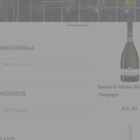
Filters wissen
Prijs:
€0
—
€300
FILTER
DRUIVENRAS
Elke Druivenras
Besserat de Bellefon Ble
WIJNHUIS
Champagne
€
51,95
Elke Wijnhuis
LAND