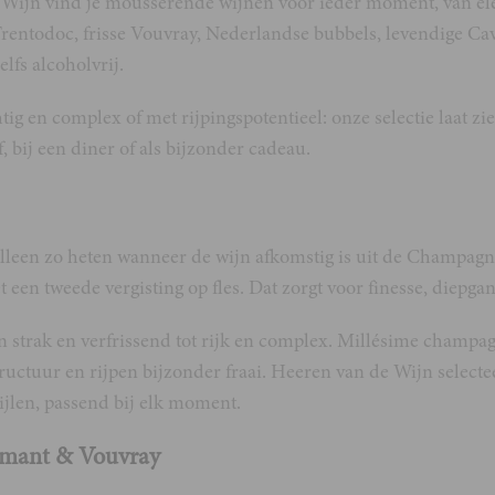
 Wijn vind je mousserende wijnen voor ieder moment, van e
rentodoc, frisse Vouvray, Nederlandse bubbels, levendige Cava
zelfs alcoholvrij.
chtig en complex of met rijpingspotentieel: onze selectie laat 
ef, bij een diner of als bijzonder cadeau.
een zo heten wanneer de wijn afkomstig is uit de Champag
t een tweede vergisting op fles. Dat zorgt voor finesse, diepg
van strak en verfrissend tot rijk en complex. Millésime champa
ructuur en rijpen bijzonder fraai. Heeren van de Wijn select
tijlen, passend bij elk moment.
émant & Vouvray