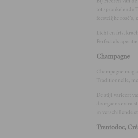
Bij Heeren van de
tot sprankelende T
feestelijke rosé’s, 
Licht en fris, kra
Perfect als aperiti
Champagne
Champagne mag all
Traditionnelle, me
De stijl varieert 
doorgaans extra st
in verschillende s
Trentodoc, Cr