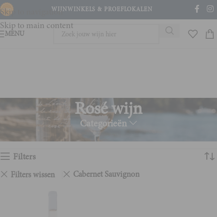
WIJNWINKELS & PROEFLOKALEN
Skip to navigation
Skip to main content
MENU
Rosé wijn
Categorieën
Home
Rosé wijn
Enig resultaat
Filters
Cabernet Sauvignon
Filters wissen