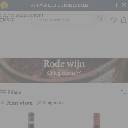
WIJNWINKELS & PROEFLOKALEN
Skip to navigation
Skip to main content
MENU
Rode wijn
Categorieën
Home
Rode wijn
Toont alle 16 resultaten
Filters
Sangiovese
Filters wissen