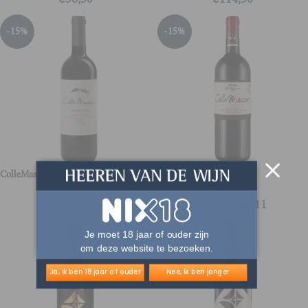
-15%
-15%
ColleMassari Rigoleto
ColleMassari Riserva
€
11,86
€
16,11
€
13,95
€
18,95
Je moet 18 jaar of ouder zijn
om deze website te bezoeken.
Ja, ik ben 18 jaar of ouder
Nee, ik ben jonger