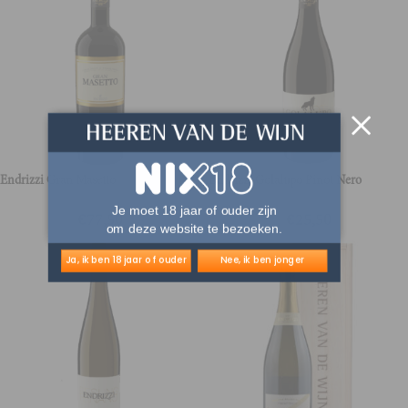
Endrizzi Gran Masetto
Endrizzi Golalupo Pinot Nero
Je moet 18 jaar of ouder zijn
€
77,50
€
25,50
om deze website te bezoeken.
Ja, ik ben 18 jaar of ouder
Nee, ik ben jonger