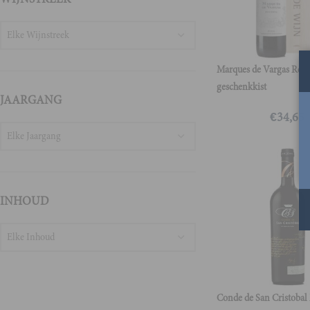
Elke Wijnstreek
Marques de Vargas Reser
geschenkkist
JAARGANG
€
34,65
Elke Jaargang
INHOUD
Elke Inhoud
Conde de San Cristoba