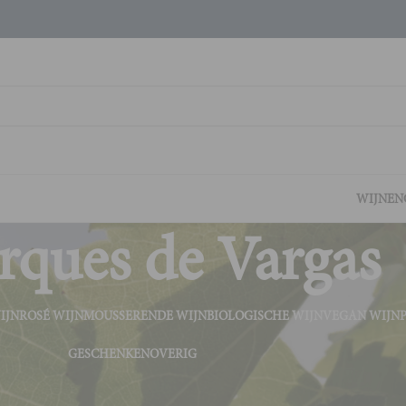
WIJNEN
ques de Vargas
IJN
ROSÉ WIJN
MOUSSERENDE WIJN
BIOLOGISCHE WIJN
VEGAN WIJN
GESCHENKEN
OVERIG
jnhuis
Marques de Vargas
Tonen
9
2