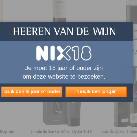
va in luxe
Sanamaro Sobre Lías
Marques de Vargas 
Privada Rioja DOCa
€
45,95
€
62,
Je moet 18 jaar of ouder zijn
om deze website te bezoeken.
Ja, ik ben 18 jaar of ouder
Nee, ik ben jonger
l Magnum
Conde de San Cristóbal Oydor 2018
Conde de San Cristo