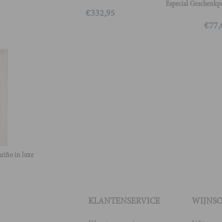
Especial Geschenkp
€
332,95
€
77,
riño in luxe
KLANTENSERVICE
WIJNS