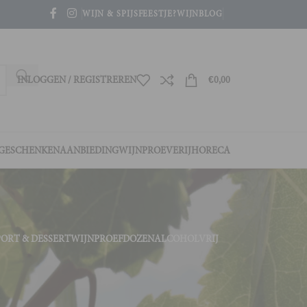
WIJN & SPIJS
FEESTJE?
WIJNBLOG
INLOGGEN / REGISTREREN
€
0,00
GESCHENKEN
AANBIEDING
WIJNPROEVERIJ
HORECA
PORT & DESSERTWIJN
PROEFDOZEN
ALCOHOLVRIJ
4
36