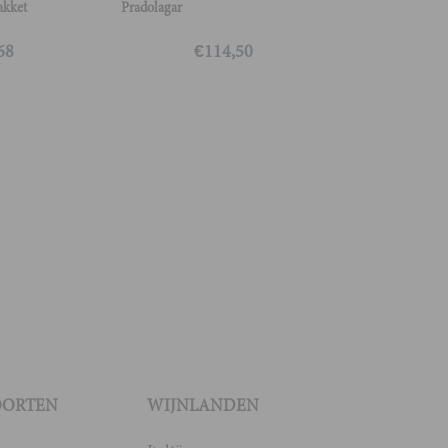
akket
Pradolagar
68
€
114,50
OORTEN
WIJNLANDEN