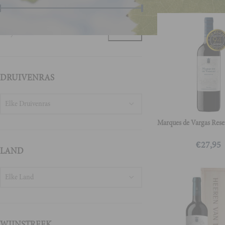
Prijs:
€0
—
€340
FILTER
DRUIVENRAS
Elke Druivenras
Marques de Vargas Rese
€
27,95
LAND
Elke Land
WIJNSTREEK