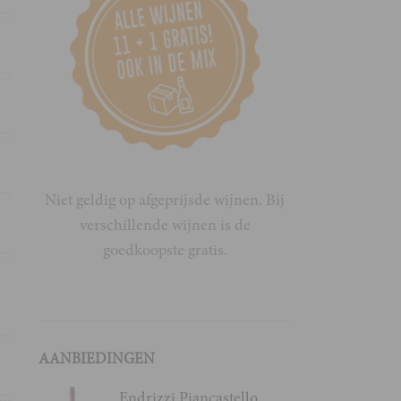
s
o
s
Niet geldig op afgeprijsde wijnen. Bij
verschillende wijnen is de
t
goedkoopste gratis.
l
n
AANBIEDINGEN
4
Endrizzi Piancastello