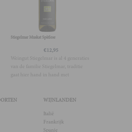
in het pittore
in de buurt va
kasteel Haut-
Stiegelmar Muskat Spätlese
€
12,95
Weingut Stiegelmar is al 4 generaties
van de familie Stiegelmar, traditie
gaat hier hand in hand met
innovatieve ideeën van
OORTEN
WIJNLANDEN
Italië
Frankrijk
Spanje