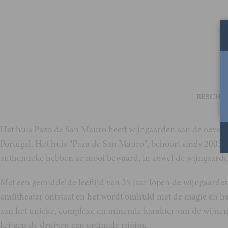
BESCHRI
Het huis Pazo de San Mauro heeft wijngaarden aan de oevers v
Portugal. Het huis “Paza de San Mauro”, behoort sinds 2003 t
authentieke hebben ze mooi bewaard, in zowel de wijngaarden
Met een gemiddelde leeftijd van 35 jaar lopen de wijngaarde
amfitheater ontstaat en het wordt omhuld met de magie en het
aan het unieke, complexe en minerale karakter van de wijnen
krijgen de druiven een optimale rijping.