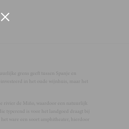
urlijke grens geeft tussen Spanje en
investeerd in het oude wijnhuis, maar het
e rivier de Miño, waardoor een natuurlijk
e typerend is voor het landgoed draagt bij
 het ware een soort amphitheater, hierdoor