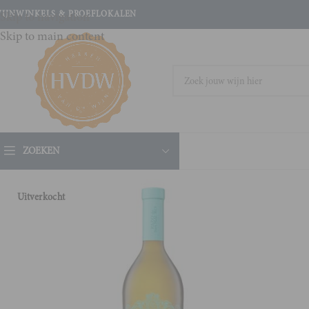
IJNWINKELS & PROEFLOKALEN
Skip to navigation
Skip to main content
ZOEKEN
Uitverkocht