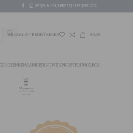
WIJN & SPIJS
FEESTJE?
WIJNBLOG
INLOGGEN / REGISTREREN
€
0,00
GESCHENKEN
AANBIEDING
WIJNPROEVERIJ
HORECA
e