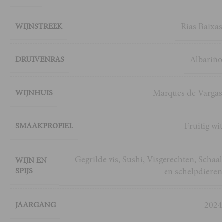
Rias Baixa
WIJNSTREEK
Albariñ
DRUIVENRAS
Marques de Varga
WIJNHUIS
Fruitig wi
SMAAKPROFIEL
Gegrilde vis
,
Sushi
,
Visgerechten
,
Schaa
WIJN EN
SPIJS
en schelpdiere
202
JAARGANG