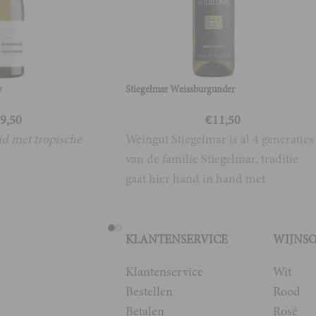
y
Stiegelmar Weissburgunder
9,50
€
11,50
id met tropische
Weingut Stiegelmar is al 4 generaties
van de familie Stiegelmar, traditie
gaat hier hand in hand met
innovatieve ideeën van
KLANTENSERVICE
WIJNS
Klantenservice
Wit
Bestellen
Rood
Betalen
Rosé