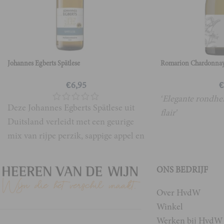
Johannes Egberts Spätlese
Romarion Chardonna
€
6,95
€
‘Elegante rondhe
Deze Johannes Egberts Spätlese uit
flair’
Duitsland verleidt met een geurige
mix van rijpe perzik, sappige appel en
zachte vlierbloesem. Dankzij
ONS BEDRIJF
Over HvdW
Winkel
Werken bij HvdW