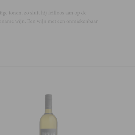
ige tonen, zo sluit hij feilloos aan op de
angename wijn. Een wijn met een onmiskenbaar
Fernand Engel Pin
Domaine Ferna