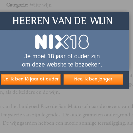
Categorie:
Witte wijn
Download pdf
Share:
Je moet 18 jaar of ouder zijn
JVING
EXTRA INFORMATIE
VERZENDING & LEVERING
om deze website te bezoeken.
an de rivier de Mino, een 340 km lange rivier, welke een natu
Ja, ik ben 18 jaar of ouder
Nee, ik ben jonger
ot de familie van Marques de Vargas. Deze hebben prachtig ge
, als de kelders en de wijn.
n van het landgoed Pazo de San Mauro af naar de oevers van d
 mysterie van zijn legendes. De oude granieten ondergrond di
. De wijngaarden hebben een mooie zonnige terrasligging, als