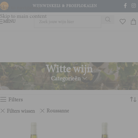
WIJNWINKELS & PROEFLOKALEN
Skip to navigation
Skip to main content
MENU
Witte wijn
Categorieën
Home
Witte wijn
Toont alle 2 resultaten
Filters
Roussanne
Filters wissen