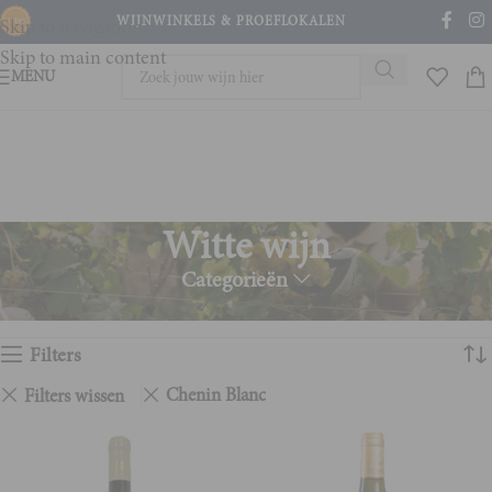
WIJNWINKELS & PROEFLOKALEN
Skip to navigation
Skip to main content
MENU
Witte wijn
Categorieën
Home
Witte wijn
Toont alle 2 resultaten
Filters
Chenin Blanc
Filters wissen