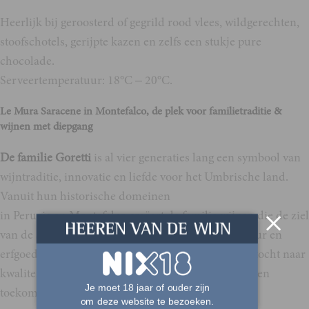
Heerlijk bij geroosterd of gegrild rood vlees, wildgerechten,
stoofschotels, gerijpte kazen en zelfs een stukje pure
chocolade.
Serveertemperatuur: 18°C – 20°C.
Le Mura Saracene in Montefalco, de plek voor familietraditie &
wijnen met diepgang
De familie Goretti
is al vier generaties lang een symbool van
wijntraditie, innovatie en liefde voor het Umbrische land.
Vanuit hun historische domeinen
in Perugia en Montefalco creëert de familie wijnen die de ziel
van de streek weerspiegelen. Met respect voor natuur en
erfgoed, duurzame teelt en een voortdurende zoektocht naar
kwaliteit, verenigt Cantine Goretti verleden, heden en
Je moet 18 jaar of ouder zijn
toekomst in elke fles.
om deze website te bezoeken.