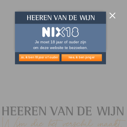
Je moet 18 jaar of ouder zijn
om deze website te bezoeken.
Ja, ik ben 18 jaar of ouder
Nee, ik ben jonger