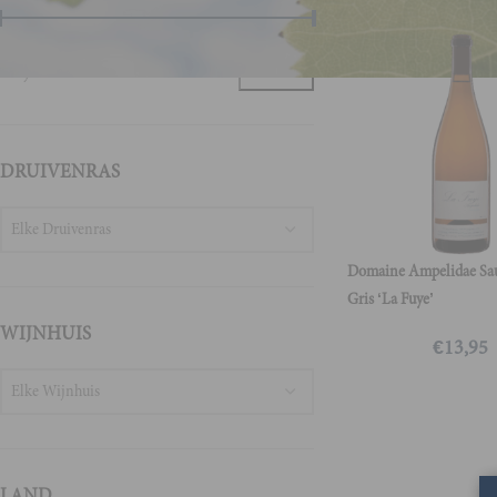
Prijs:
€10
—
€30
FILTER
DRUIVENRAS
Elke Druivenras
Domaine Ampelidae Sa
Gris ‘La Fuye’
WIJNHUIS
€
13,95
Elke Wijnhuis
LAND