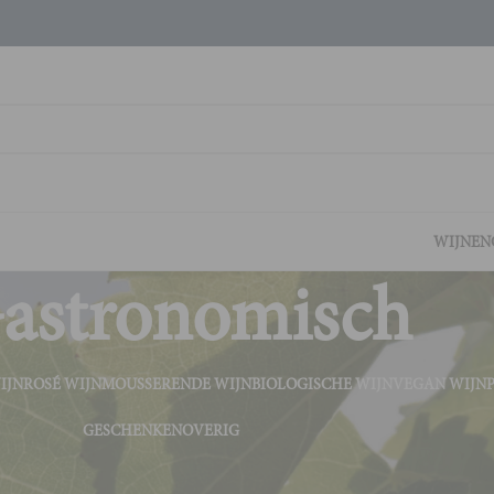
WIJNEN
astronomisch
IJN
ROSÉ WIJN
MOUSSERENDE WIJN
BIOLOGISCHE WIJN
VEGAN WIJN
GESCHENKEN
OVERIG
aakprofiel
Gastronomisch
Tonen
9
2