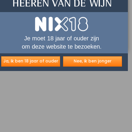
Je moet 18 jaar of ouder zijn
om deze website te bezoeken.
Ja, ik ben 18 jaar of ouder
Nee, ik ben jonger