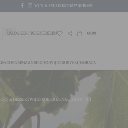
WIJN & SPIJS
FEESTJE?
WIJNBLOG
INLOGGEN / REGISTREREN
€
0,00
GESCHENKEN
AANBIEDING
WIJNPROEVERIJ
HORECA
PORT & DESSERTWIJN
PROEFDOZEN
ALCOHOLVRIJ
4
36