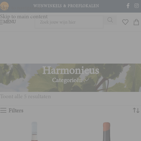
WIJNWINKELS & PROEFLOKALEN
Skip to navigation
Skip to main content
MENU
Harmonieus
Categorieën
Home
Product Smaakprofiel
Harmonieus
Toont alle 5 resultaten
Filters