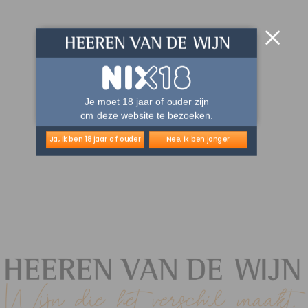
Je moet 18 jaar of ouder zijn
om deze website te bezoeken.
Ja, ik ben 18 jaar of ouder
Nee, ik ben jonger