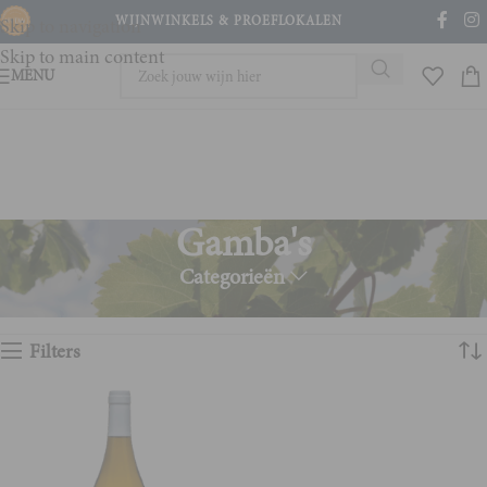
WIJNWINKELS & PROEFLOKALEN
Skip to navigation
Skip to main content
MENU
Gamba's
Categorieën
Home
Product Wijn en spijs
Gamba's
Enig resultaat
Filters