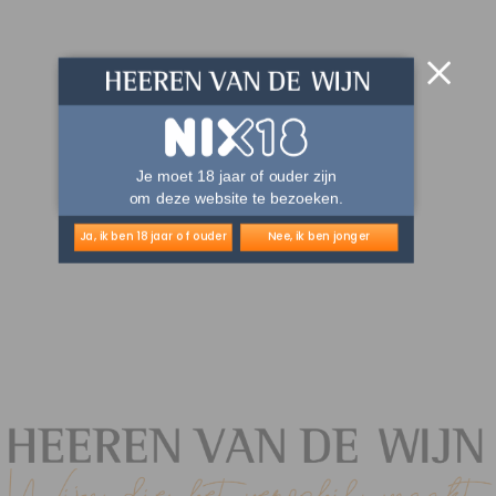
Je moet 18 jaar of ouder zijn
om deze website te bezoeken.
Ja, ik ben 18 jaar of ouder
Nee, ik ben jonger