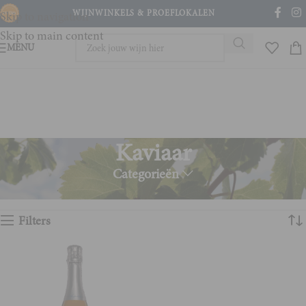
WIJNWINKELS & PROEFLOKALEN
Skip to navigation
Skip to main content
MENU
Kaviaar
Categorieën
Home
Product Wijn en spijs
Kaviaar
Enig resultaat
Filters