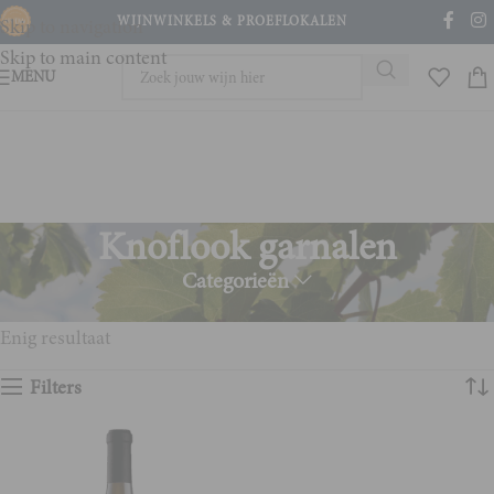
WIJNWINKELS & PROEFLOKALEN
Skip to navigation
Skip to main content
MENU
Knoflook garnalen
Categorieën
Home
Product Wijn en spijs
Knoflook garnalen
Enig resultaat
Filters