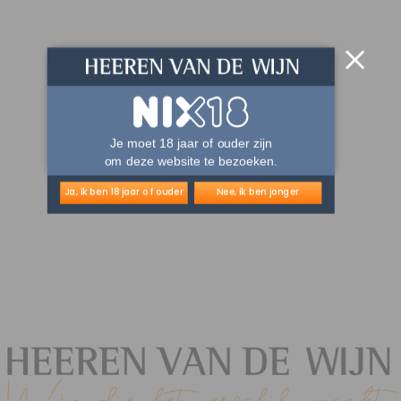
Je moet 18 jaar of ouder zijn
om deze website te bezoeken.
Ja, ik ben 18 jaar of ouder
Nee, ik ben jonger