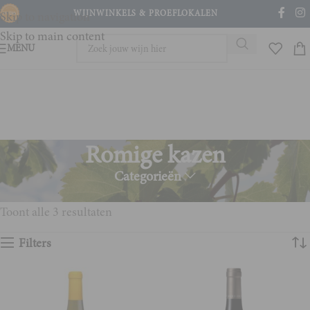
WIJNWINKELS & PROEFLOKALEN
Skip to navigation
Skip to main content
MENU
Romige kazen
Categorieën
Home
Product Wijn en spijs
Romige kazen
Toont alle 3 resultaten
Filters