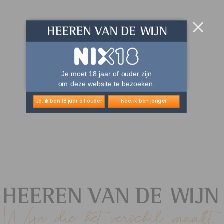
Je moet 18 jaar of ouder zijn
om deze website te bezoeken.
Ja, ik ben 18 jaar of ouder
Nee, ik ben jonger