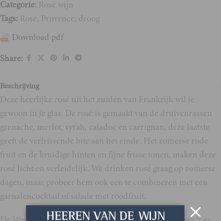
Categorie:
Rosé wijn
Tags:
Rose
,
Provence
,
droog
Download pdf
Share:
Beschrijving
Deze heerlijke rosé uit het zuiden van Frankrijk wil je
gewoon in je glas. De rosé is gemaakt van de druivenrassen
grenache, merlot, syrah, caladoc en carrignan, deze laatste
geeft de verfrissende bite aan het einde. Het zomerse rode
fruit en de kruidige hinten en fijne frisse tonen, maken deze
rosé licht en verleidelijk. We drinken rosé graag op zomerse
dagen, maar probeer hem ook een te combineren met een
garnalencocktail of salade met roodfruit.
De Week-end Rosé wordt geëxploiteerd door de groep ‘Les