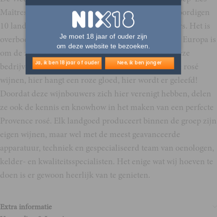
Maîtres Vignerons de Saint-Tropez’. Zij vertegenwoordigen
10 landgoederen en kastelen, evenals 3 grote kelders. Het is
Je moet 18 jaar of ouder zijn
overbodig om te vertellen dat er geen betere plek in Europa is
om deze website te bezoeken.
om de zomer te vieren dan in St.-Tropez, waar al deze
Ja, ik ben 18 jaar of ouder
Nee, ik ben jonger
bedrijven gevestigd zijn. Dit is het summum van de rosé
wijnen, hier hangt een roze gloed, hier wordt er geleefd!
Doordat deze wijnbouwers zich hier verenigt hebben, delen
ze ook de kennis en knowhow in het maken van een perfecte
Provence rosé. Elk landgoed produceert binnen de groep zijn
eigen wijnen, maar wel met de meest geavanceerde
apparatuur, techniek en gespecialiseerd team van oenologen,
kelder- en kwaliteitsspecialisten. Het enige wat wij hoeven te
doen is er gewoon heerlijk van te genieten.
Extra informatie