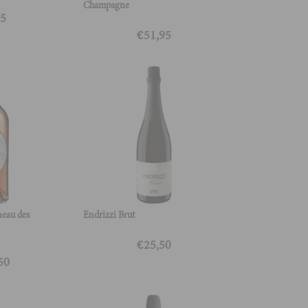
Champagne
95
€
51,95
neau des
Endrizzi Brut
€
25,50
50