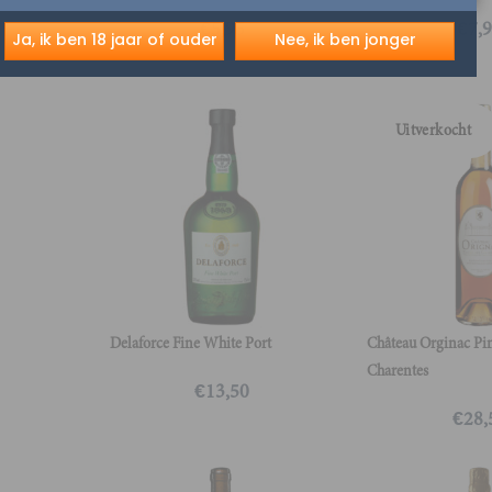
€
5,95
€
7,
Ja, ik ben 18 jaar of ouder
Nee, ik ben jonger
Uitverkocht
Delaforce Fine White Port
Château Orginac Pi
Charentes
€
13,50
€
28,