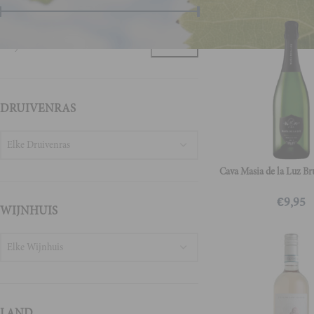
Prijs:
€0
—
€220
FILTER
DRUIVENRAS
Elke Druivenras
Cava Masia de la Luz Br
€
9,95
WIJNHUIS
Elke Wijnhuis
LAND