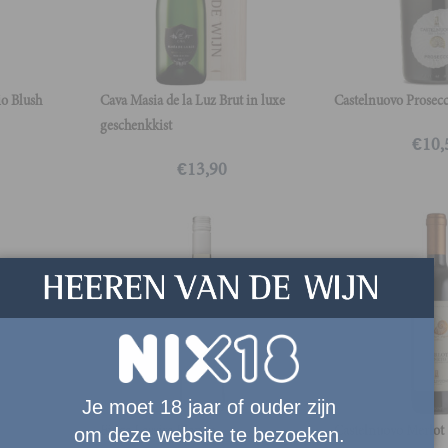
io Blush
Cava Masia de la Luz Brut in luxe
Castelnuovo Prosecc
geschenkkist
€
10,
€
13,90
Je moet 18 jaar of ouder zijn
Finca Lassira Blanco
Castelnuovo Merlot
om deze website te bezoeken.