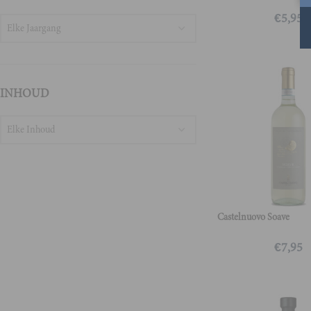
€
5,95
Elke Jaargang
INHOUD
Elke Inhoud
Castelnuovo Soave
€
7,95