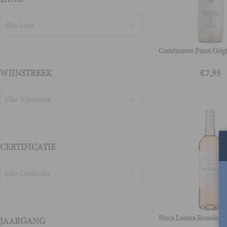
Elke Land
Castelnuovo Pinot Grig
€
7,95
WIJNSTREEK
Elke Wijnstreek
CERTIFICATIE
Elke Certificatie
Finca Lassira Rosado
JAARGANG