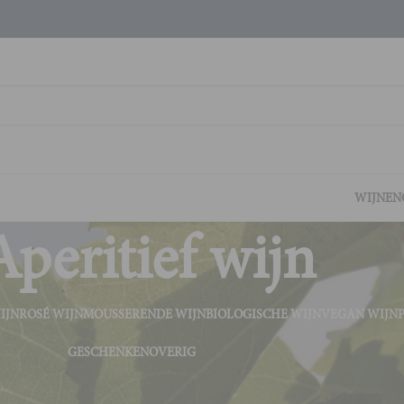
WIJNEN
Aperitief wijn
IJN
ROSÉ WIJN
MOUSSERENDE WIJN
BIOLOGISCHE WIJN
VEGAN WIJN
GESCHENKEN
OVERIG
n en spijs
Aperitief wijn
Tonen
9
2