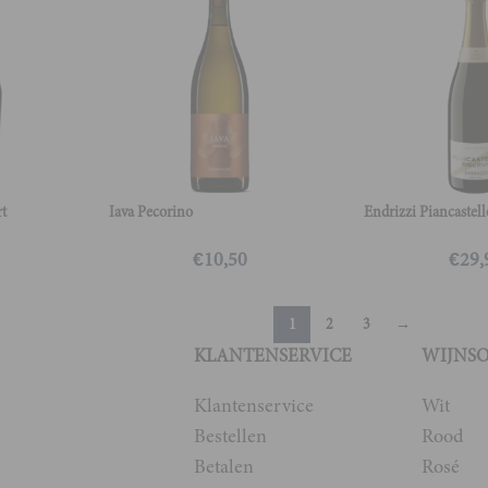
rt
Iava Pecorino
Endrizzi Piancastell
€
10,50
€
29,
1
2
3
→
KLANTENSERVICE
WIJNS
Klantenservice
Wit
Bestellen
Rood
Betalen
Rosé