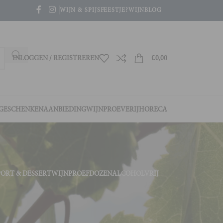
WIJN & SPIJS
FEESTJE?
WIJNBLOG
INLOGGEN / REGISTREREN
€
0,00
GESCHENKEN
AANBIEDING
WIJNPROEVERIJ
HORECA
PORT & DESSERTWIJN
PROEFDOZEN
ALCOHOLVRIJ
4
36