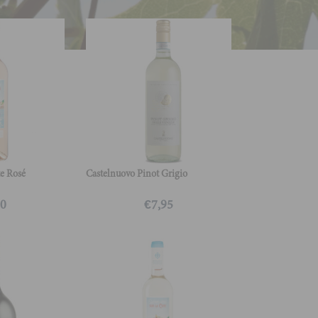
te Rosé
Castelnuovo Pinot Grigio
50
€
7,95