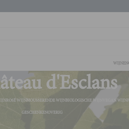
WIJNEN
âteau d'Esclans
IJN
ROSÉ WIJN
MOUSSERENDE WIJN
BIOLOGISCHE WIJN
VEGAN WIJN
GESCHENKEN
OVERIG
jnhuis
Château d'Esclans
Tonen
9
2