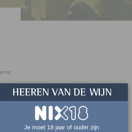
pering
Je moet 18 jaar of ouder zijn