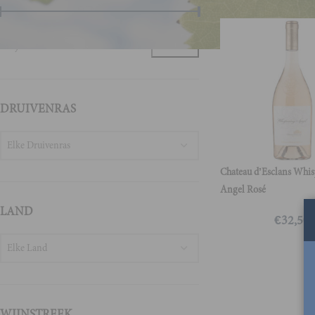
Prijs:
€30
—
€40
FILTER
DRUIVENRAS
Elke Druivenras
Chateau d’Esclans Whis
Angel Rosé
LAND
€
32,50
Elke Land
WIJNSTREEK