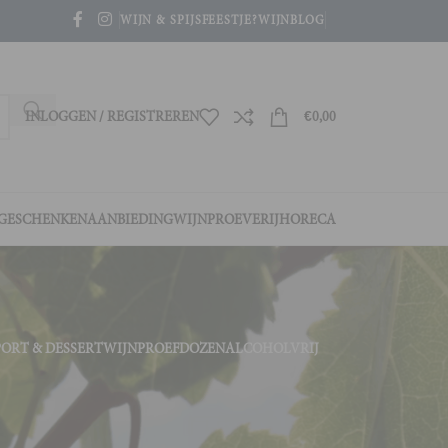
WIJN & SPIJS
FEESTJE?
WIJNBLOG
INLOGGEN / REGISTREREN
€
0,00
GESCHENKEN
AANBIEDING
WIJNPROEVERIJ
HORECA
PORT & DESSERTWIJN
PROEFDOZEN
ALCOHOLVRIJ
4
36