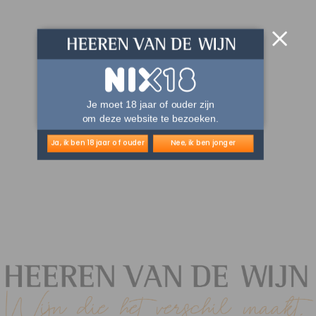
Je moet 18 jaar of ouder zijn
om deze website te bezoeken.
Ja, ik ben 18 jaar of ouder
Nee, ik ben jonger