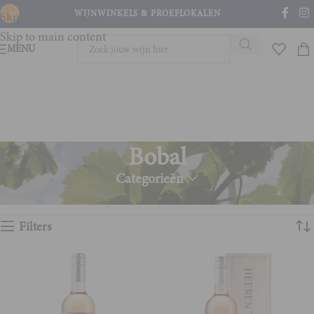
WIJNWINKELS & PROEFLOKALEN
Skip to navigation
Skip to main content
MENU
Bobal
Categorieën
Home
Product Druivenras
Bobal
Toont alle 2 resultaten
Filters