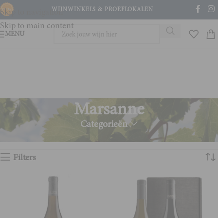
WIJNWINKELS & PROEFLOKALEN
Skip to navigation
Skip to main content
MENU
Marsanne
Categorieën
Home
Product Druivenras
Marsanne
Toont alle 3 resultaten
Filters