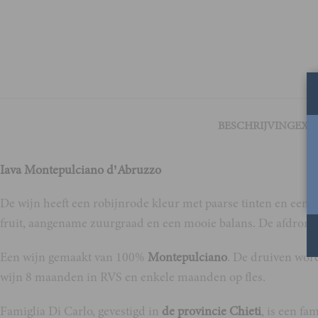
BESCHRIJVING
EXT
Iava Montepulciano d’Abruzzo
De wijn heeft een robijnrode kleur met paarse tinten en een i
fruit, aangename zuurgraad en een mooie balans. De afdronk i
Een wijn gemaakt van 100%
Montepulciano
. De druiven word
wijn 8 maanden in RVS en enkele maanden op fles.
Famiglia Di Carlo, gevestigd in
de provincie Chieti
, is een fa