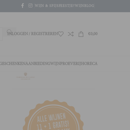
WIJN & SPIJS
FEESTJE?
WIJNBLOG
INLOGGEN / REGISTREREN
€
0,00
GESCHENKEN
AANBIEDING
WIJNPROEVERIJ
HORECA