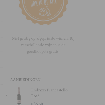
ë
o
Niet geldig op afgeprijsde wijnen. Bij
verschillende wijnen is de
o
goedkoopste gratis.
e
h
AANBIEDINGEN
Endrizzi Piancastello
i
Rosé
€
36,50