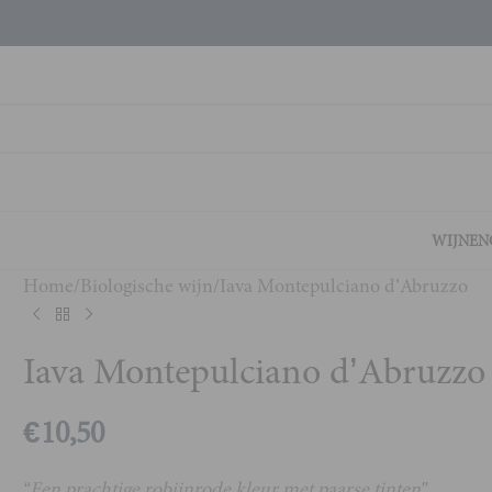
WIJNEN
Home
Biologische wijn
Iava Montepulciano d’Abruzzo
Iava Montepulciano d’Abruzzo
€
10,50
“Een prachtige robijnrode kleur met paarse tinten”.