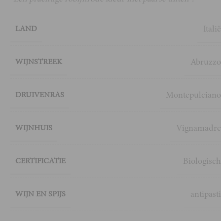
Itali
LAND
Abruzz
WIJNSTREEK
Montepulcian
DRUIVENRAS
Vignamadr
WIJNHUIS
Biologisc
CERTIFICATIE
antipast
WIJN EN SPIJS