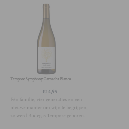
VignaMadre Rosso 
"Vol, rond en
fluweelzachte 
Tempore Symphony Garnacha Blanca
€
14,95
Één familie, vier generaties en een
nieuwe manier om wijn te begrijpen,
zo werd Bodegas Tempore geboren.
Terroir, wortels, duurzaamheid