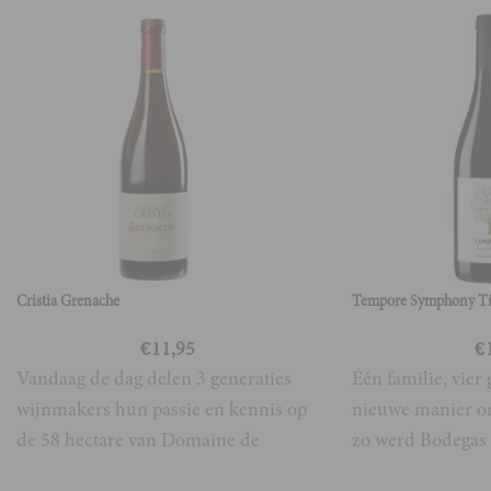
Cristia Grenache
Tempore Symphony Ti
€
11,95
€
Vandaag de dag delen 3 generaties
Één familie, vier
wijnmakers hun passie en kennis op
nieuwe manier om
de 58 hectare van Domaine de
zo werd Bodegas
Cristia. Waar
Terroir, wortels