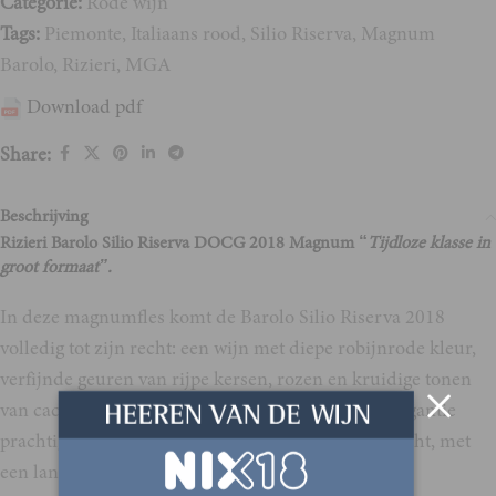
Categorie:
Rode wijn
Tags:
Piemonte
,
Italiaans rood
,
Silio Riserva
,
Magnum
Barolo
,
Rizieri
,
MGA
Download pdf
Share:
Beschrijving
Rizieri Barolo Silio Riserva DOCG 2018 Magnum “
Tijdloze klasse in
groot formaat”.
In deze magnumfles komt de Barolo Silio Riserva 2018
volledig tot zijn recht: een wijn met diepe robijnrode kleur,
verfijnde geuren van rijpe kersen, rozen en kruidige tonen
van cacao en tabak, en een smaak die kracht en elegantie
prachtig verenigt. De structuur is rijk en fluweelzacht, met
een lange, evenwichtige afdronk.