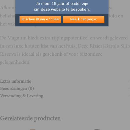
Je moet 18 jaar of ouder zijn
Afkomstig uit de prestigieuze MGA Silio in
La Morra
,
om deze website te bezoeken.
belichaamt deze Barolo het pure karakter van Nebbiolo en
Ja, ik ben 18 jaar of ouder
Nee, ik ben jonger
het vakmanschap van Rizieri.
De Magnum biedt extra rijpingspotentieel en wordt geleverd
in een luxe houten kist van het huis. Deze Rizieri Barolo Silio
Riserva is ideaal als geschenk of voor bijzondere
gelegenheden.
Extra informatie
Beoordelingen (0)
Verzending & Levering
Gerelateerde producten