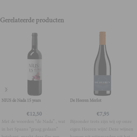
Gerelateerde producten
NIUS de Nada 15 years
De Heeren Merlot
€
12,50
€
7,95
Met de woorden “de Nada” , wat
Bijzonder trots zijn wij op onze
in het Spaans “graag gedaan”
eigen Heeren wijn! Deze wijnen
betekent, maakt deze fles een
komen uit wijngaarden uit het