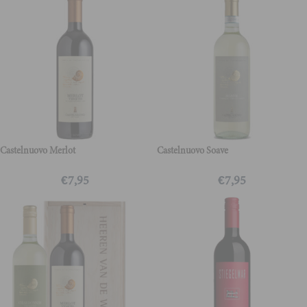
Castelnuovo Merlot
Castelnuovo Soave
€
7,95
€
7,95