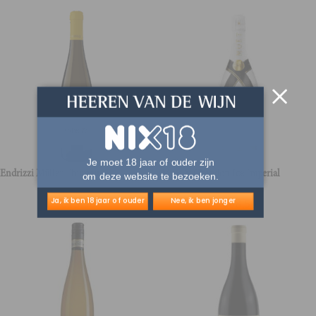
Je moet 18 jaar of ouder zijn
Endrizzi Müller Thurgau
Moet & Chandon Ice Imperial
om deze website te bezoeken.
€
15,50
€
68,50
Ja, ik ben 18 jaar of ouder
Nee, ik ben jonger