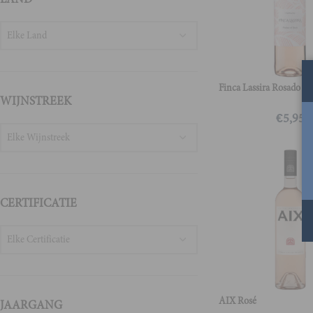
Elke Land
Finca Lassira Rosado
WIJNSTREEK
€
5,95
Elke Wijnstreek
CERTIFICATIE
Elke Certificatie
AIX Rosé
JAARGANG