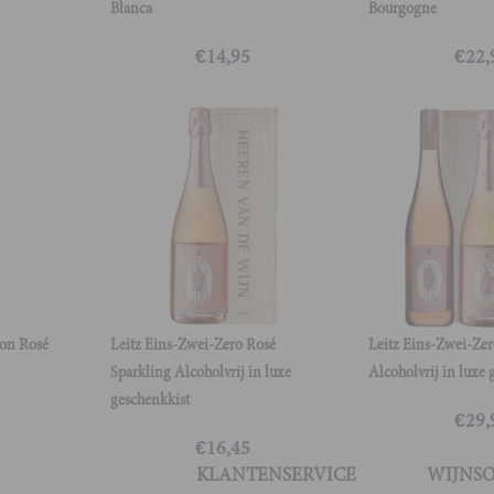
Blanca
Bourgogne
€
14,95
€
22,
éon Rosé
Leitz Eins-Zwei-Zero Rosé
Leitz Eins-Zwei-Zer
Sparkling Alcoholvrij in luxe
Alcoholvrij in luxe 
geschenkkist
€
29,
€
16,45
KLANTENSERVICE
WIJNS