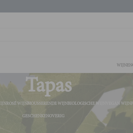
WIJNEN
Tapas
IJN
ROSÉ WIJN
MOUSSERENDE WIJN
BIOLOGISCHE WIJN
VEGAN WIJN
GESCHENKEN
OVERIG
n en spijs
Tapas
Tonen
9
2