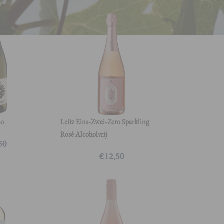
co
Leitz Eins-Zwei-Zero Sparkling
Rosé Alcoholvrij
50
€
12,50