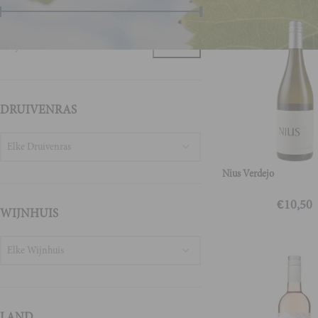
Prijs:
€0
—
€30
FILTER
DRUIVENRAS
Elke Druivenras
Nius Verdejo
€
10,50
WIJNHUIS
Elke Wijnhuis
LAND