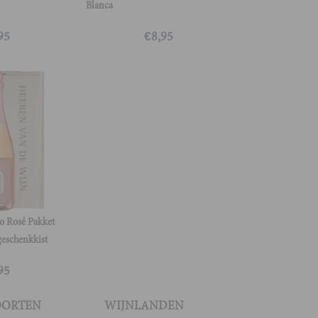
Blanca
95
€
8,95
o Rosé Pakket
geschenkkist
95
OORTEN
WIJNLANDEN