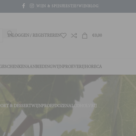
WIJN & SPIJS
FEESTJE?
WIJNBLOG
INLOGGEN / REGISTREREN
€
0,00
GESCHENKEN
AANBIEDING
WIJNPROEVERIJ
HORECA
PORT & DESSERTWIJN
PROEFDOZEN
ALCOHOLVRIJ
4
36