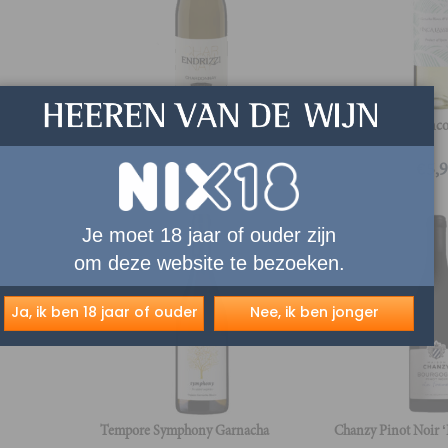
Endrizzi Chardonnay
Finca Lassira Blanc
€
15,50
€
5,
Je moet 18 jaar of ouder zijn
om deze website te bezoeken.
Ja, ik ben 18 jaar of ouder
Nee, ik ben jonger
Tempore Symphony Garnacha
Chanzy Pinot Noir ‘