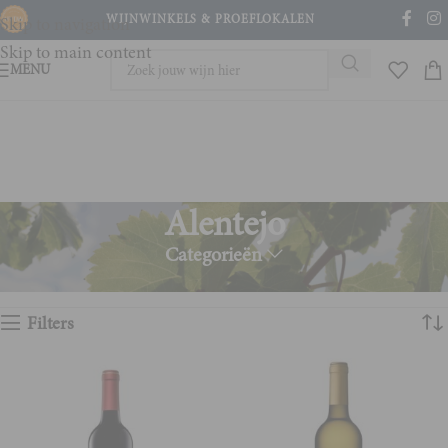
WIJNWINKELS & PROEFLOKALEN
Skip to navigation
Skip to main content
MENU
Alentejo
Categorieën
Home
Product Wijnstreek
Alentejo
Toont alle 3 resultaten
Filters