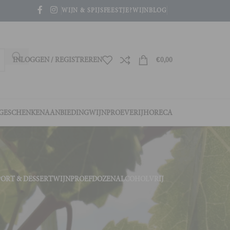
WIJN & SPIJS
FEESTJE?
WIJNBLOG
INLOGGEN / REGISTREREN
€
0,00
GESCHENKEN
AANBIEDING
WIJNPROEVERIJ
HORECA
PORT & DESSERTWIJN
PROEFDOZEN
ALCOHOLVRIJ
4
36