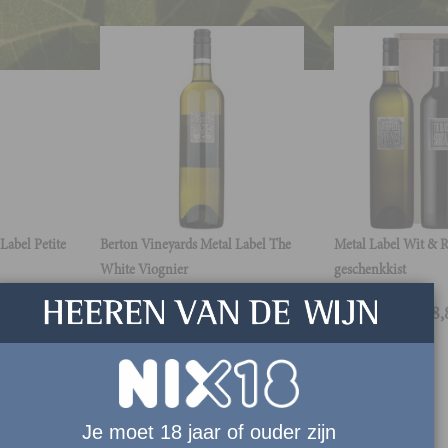
Label Petite
Berton Vineyards Metal Label The
Metal Label Wit & R
White Viognier
geschenkkist
€
12,50
€
28,
Je moet 18 jaar of ouder zijn