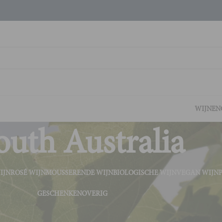
WIJNEN
outh Australia
IJN
ROSÉ WIJN
MOUSSERENDE WIJN
BIOLOGISCHE WIJN
VEGAN WIJN
GESCHENKEN
OVERIG
jnstreek
South Australia
Tonen
9
2