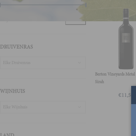
Prijs:
€10
—
€30
FILTER
DRUIVENRAS
Elke Druivenras
Berton Vineyards Metal 
Sirah
WIJNHUIS
€
11,50
Elke Wijnhuis
LAND