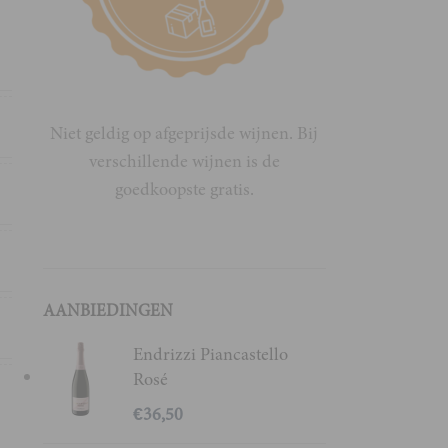
ë
e
Niet geldig op afgeprijsde wijnen. Bij
verschillende wijnen is de
goedkoopste gratis.
o
i
AANBIEDINGEN
x
Endrizzi Piancastello
Rosé
,
€
36,50
o