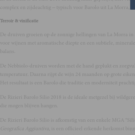
complex en zijdeachtig – typisch voor Barolo uit La Morra, w
Terroir & vinificatie
De druiven groeien op de zonnige hellingen van La Morra in d
voor wijnen met aromatische diepte en een subtiele, minerale
balans.
De Nebbiolo-druiven worden met de hand geplukt en zorgvuldig
temperatuur. Daarna rijpt de wijn 24 maanden op grote eikenho
Het resultaat is een Barolo die traditie en moderniteit pracht
De Rizieri Barolo Silio 2018 is de ideale metgezel bij wildger
die mogen blijven hangen.
De Rizieri Barolo Silio is afkomstig van een enkele MGA “Sil
Geografica Aggiuntiva
, is een officieel erkende herkomst bi