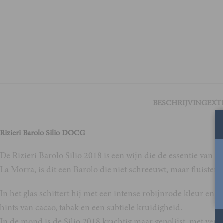
BESCHRIJVING
EXT
Rizieri Barolo Silio DOCG
De Rizieri Barolo Silio 2018 is een wijn die de essentie van h
La Morra, is dit een Barolo die niet schreeuwt, maar fluistert
In het glas schittert hij met een intense robijnrode kleur en 
hints van cacao, tabak en een subtiele kruidigheid.
In de mond is de Silio 2018 krachtig maar gepolijst, met verfi