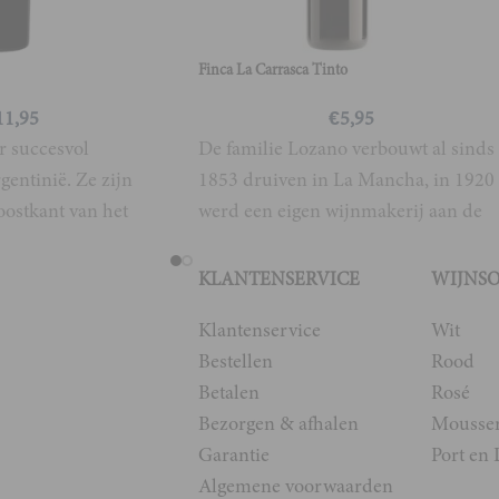
Finca La Carrasca Tinto
11,95
€
5,95
r succesvol
De familie Lozano verbouwt al sinds
gentinië. Ze zijn
1853 druiven in La Mancha, in 1920
oostkant van het
werd een eigen wijnmakerij aan de
n de
bodega
KLANTENSERVICE
WIJNS
Klantenservice
Wit
Bestellen
Rood
Betalen
Rosé
Bezorgen & afhalen
Mousse
Garantie
Port en 
Algemene voorwaarden