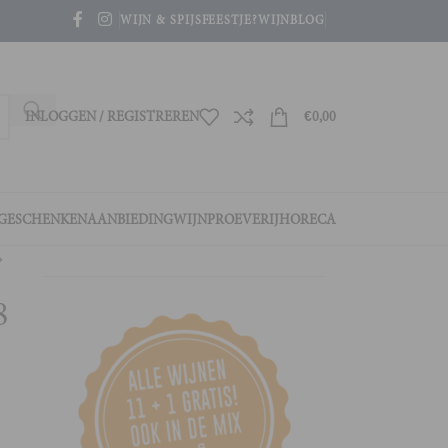
WIJN & SPIJS
FEESTJE?
WIJNBLOG
INLOGGEN / REGISTREREN
€
0,00
GESCHENKEN
AANBIEDING
WIJNPROEVERIJ
HORECA
8