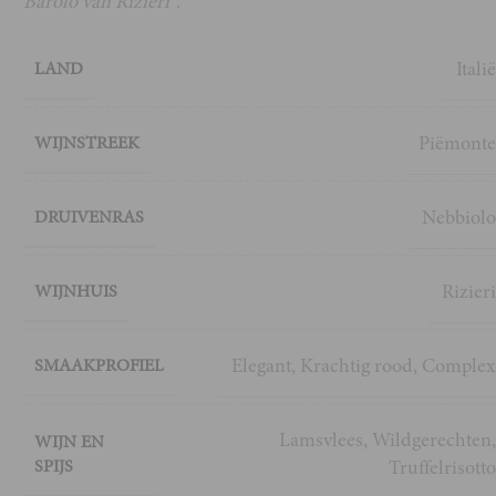
Barolo van Rizieri”.
Itali
LAND
Piëmont
WIJNSTREEK
Nebbiol
DRUIVENRAS
Rizier
WIJNHUIS
Elegant
,
Krachtig rood
,
Comple
SMAAKPROFIEL
Lamsvlees
,
Wildgerechten
WIJN EN
SPIJS
Truffelrisott