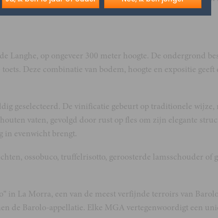
aar finesse de boventoon voert.
e Langhe, op ongeveer 300 meter hoogte. De ondergrond bestaa
 toets. Deze combinatie van bodem, hoogte en expositie geeft 
 geselecteerd. De vinificatie gebeurt op traditionele wijze,
uten vaten, gevolgd door rust op fles om zijn elegante struct
ig in evenwicht brengt.
echten, ossobuco, truffelrisotto, geroosterde lamsschouder of 
io” in La Morra, een van de meest verfijnde terroirs van Baro
nnen de Barolo-appellatie. Elke MGA vertegenwoordigt een uni