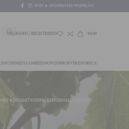
WIJN & SPIJS
FEESTJE?
WIJNBLOG
INLOGGEN / REGISTREREN
€
0,00
GESCHENKEN
AANBIEDING
WIJNPROEVERIJ
HORECA
PORT & DESSERTWIJN
PROEFDOZEN
ALCOHOLVRIJ
4
36