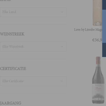
Elke Land
Love by Léoube Magnu
WIJNSTREEK
€
36,95
Elke Wijnstreek
CERTIFICATIE
Elke Certificatie
JAARGANG