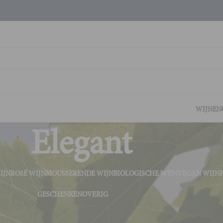
WIJNEN
Elegant
IJN
ROSÉ WIJN
MOUSSERENDE WIJN
BIOLOGISCHE WIJN
VEGAN WIJN
GESCHENKEN
OVERIG
aakprofiel
Elegant
Tonen
9
2