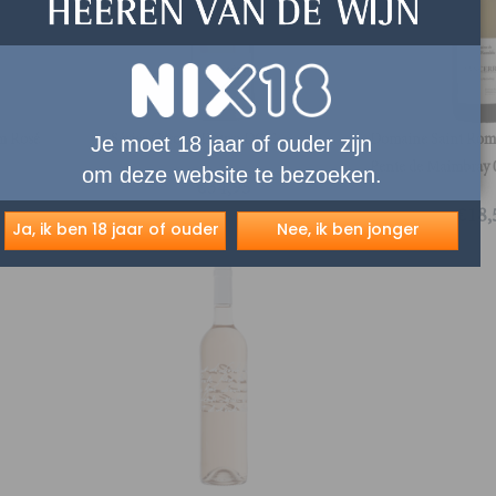
m Rosé
Séries Cerceal Douro DOC
Domaine Saint Romb
Je moet 18 jaar of ouder zijn
Pente de Maimbray 
om deze website te bezoeken.
€
34,95
€
18,
Ja, ik ben 18 jaar of ouder
Nee, ik ben jonger