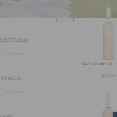
Prijs:
€10
—
€130
FILTER
DRUIVENRAS
Elke Druivenras
Love by Léoube Rosé
€
17,95
WIJNHUIS
Elke Wijnhuis
LAND