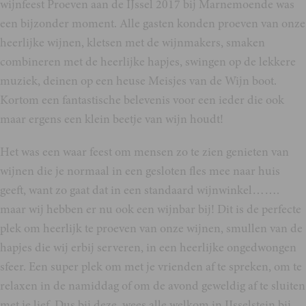
wijnfeest Proeven aan de IJssel 2017 bij Marnemoende was
een bijzonder moment. Alle gasten konden proeven van onze
heerlijke wijnen, kletsen met de wijnmakers, smaken
combineren met de heerlijke hapjes, swingen op de lekkere
muziek, deinen op een heuse Meisjes van de Wijn boot.
Kortom een fantastische belevenis voor een ieder die ook
maar ergens een klein beetje van wijn houdt!
Het was een waar feest om mensen zo te zien genieten van
wijnen die je normaal in een gesloten fles mee naar huis
geeft, want zo gaat dat in een standaard wijnwinkel…….
maar wij hebben er nu ook een wijnbar bij! Dit is de perfecte
plek om heerlijk te proeven van onze wijnen, smullen van de
hapjes die wij erbij serveren, in een heerlijke ongedwongen
sfeer. Een super plek om met je vrienden af te spreken, om te
relaxen in de namiddag of om de avond geweldig af te sluiten
met je lief. Dus bij deze, wees alle welkom in IJsselstein bij