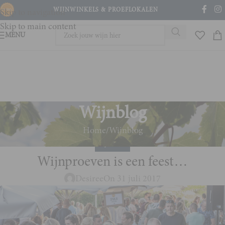
WIJNWINKELS & PROEFLOKALEN
Skip to navigation
Skip to main content
MENU
Wijnblog
Home
Wijnblog
WIJNBLOG
Wijnproeven is een feest…
Desiree
On 31 juli 2017