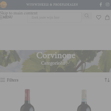
WIJNWINKELS & PROEFLOKALEN
Skip to navigation
Skip to main content
MENU
Corvinone
Categorieën
Home
Product Druivenras
Corvinone
Toont alle 7 resultaten
Filters