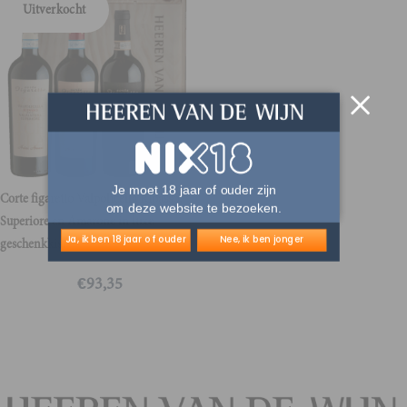
Uitverkocht
Je moet 18 jaar of ouder zijn
Corte figaretto Valpolicella Ripasso,
om deze website te bezoeken.
Superiore en Amarone in luxe
Ja, ik ben 18 jaar of ouder
Nee, ik ben jonger
geschenkkist
€
93,35