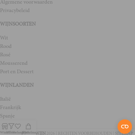
Algemene voorwaarden
Privacybeleid
WIJNSOORTEN
Wit
Rood
Rosé
Mousserend
Port en Dessert
WIJNLANDEN
Italië
Frankrijk
Spanje
Duitsland
Winkel
Filters
Verlanglijst
Winkelmand
HEEREN VAN DE WIJN
2026 | RECHTEN VOORBEHOUDEN |
SITEMAP