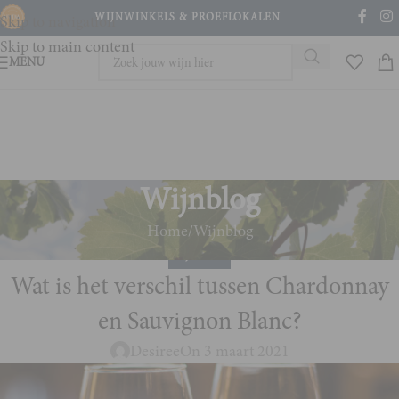
WIJNWINKELS & PROEFLOKALEN
Skip to navigation
Skip to main content
MENU
Wijnblog
Home
Wijnblog
WIJNBLOG
Wat is het verschil tussen Chardonnay
en Sauvignon Blanc?
Desiree
On 3 maart 2021