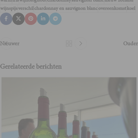
warm
fris
wijnblog
hout
chardonnay
sauvignon blanc
nieuw zeeland
wijnspijs
verschil
chardonnay en sauvignon blanc
overeenkomst
koel
Nieuwer
Ouder
Gerelateerde berichten