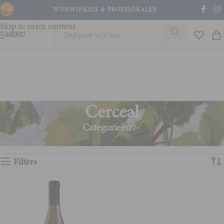
WIJNWINKELS & PROEFLOKALEN
Skip to navigation
Skip to main content
MENU
Cerceal
Categorieën
Home
Product Druivenras
Cerceal
Enig resultaat
Filters