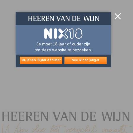
Je moet 18 jaar of ouder zijn
om deze website te bezoeken.
Ja, ik ben 18 jaar of ouder
Nee, ik ben jonger