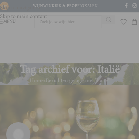
WIJNWINKELS & PROEFLOKALEN
Skip to navigation
Skip to main content
MENU
Tag archief voor: Italië
Home
Berichten getagd met "Italië"