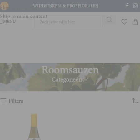
WIJNWINKELS & PROEFLOKALEN
Skip to navigation
Skip to main content
MENU
Roomsauzen
Categorieën
Home
Product Wijn en spijs
Roomsauzen
Enig resultaat
Filters