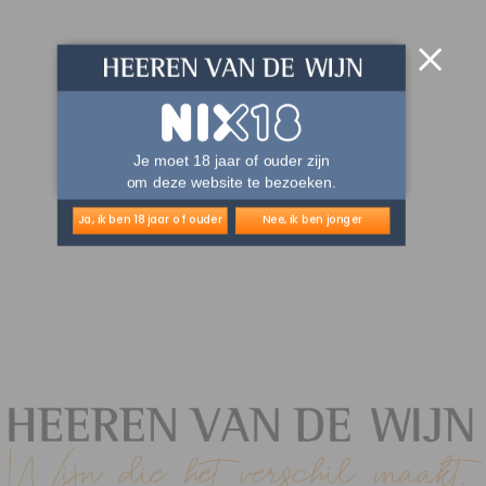
Je moet 18 jaar of ouder zijn
om deze website te bezoeken.
Ja, ik ben 18 jaar of ouder
Nee, ik ben jonger