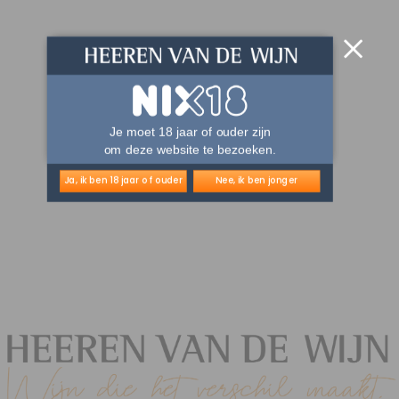
Je moet 18 jaar of ouder zijn
om deze website te bezoeken.
Ja, ik ben 18 jaar of ouder
Nee, ik ben jonger