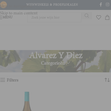
WIJNWINKELS & PROEFLOKALEN
Skip to navigation
Skip to main content
MENU
Alvarez Y Diez
Categorieën
Home
Product Wijnhuis
Alvarez Y Diez
Enig resultaat
Filters