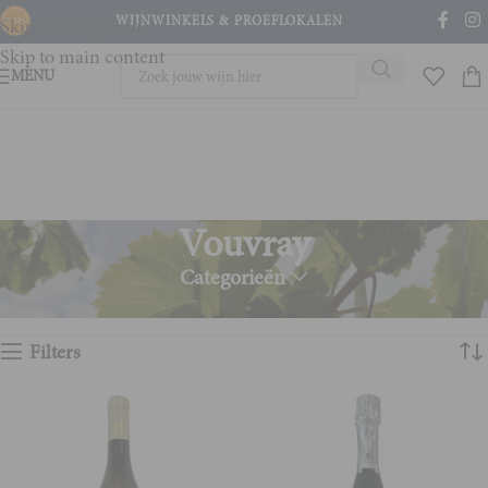
WIJNWINKELS & PROEFLOKALEN
Skip to navigation
Skip to main content
MENU
Vouvray
Categorieën
Home
Product Wijnstreek
Vouvray
Toont alle 3 resultaten
Filters