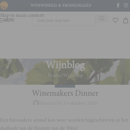
WIJNWINKELS & PROEFLOKALEN
Skip to navigation
Skip to main content
MENU
Wijnblog
Home
Wijnblog
WIJNBLOG
Winemakers Dinner
Desiree
On 15 oktober 2016
Een bijzondere avond kan weer worden bijgeschreven in het
dagboek van de Heeren van de Wijn!